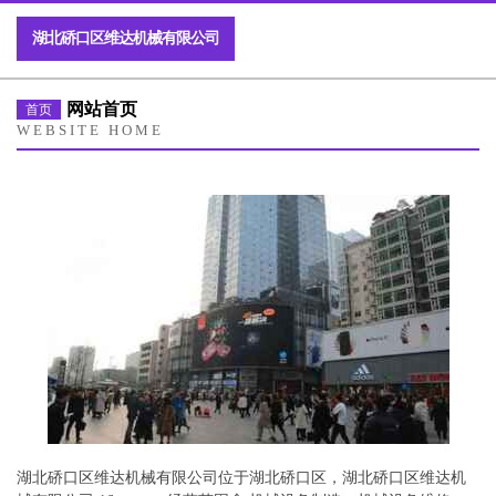
湖北硚口区维达机械有限公司
网站首页
首页
WEBSITE HOME
湖北硚口区维达机械有限公司位于湖北硚口区，湖北硚口区维达机