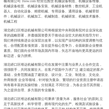
械有限公司 16ow.com 经营范围含:机械设备制造、机械设备维修、
机械设备租赁、机械设备安装、机械设备销售；数控机床、工业机
器人、自动化设备、精密机械、专用设备、通用设备、机械零部
件；机械设计、机械加工、机械制造、机械研发、机械技术服务、
机械工程
湖北硚口区维达机械有限公司将根据党中央和国务院对企业深化改
革的战略部署，并遵循国资委关于推动企业壮大的相关指导方针，
我们将持续推进企业深层次改革，以实现产业结构的深度调整与优
化，合理配置各项资源，旨在提升核心竞争力，全面刷新企业整体
素质。我们面向全球市场及国内市场，矢志不渝地向更高更远的目
标迈进，奋力拼搏。
湖北硚口区维达机械有限公司在发展中注重与业界人士合作交流，
强强联手，共同发展壮大。在客户层面中力求广泛 建立稳定的客户
基础，业务范围涵盖了建筑业、设计业、工业、制造业、文化业、
外商独资 企业等领域，针对较为复杂、繁琐的行业资质注册申请咨
询有着丰富的实操经验，分别满足 不同行业，为各企业尽其所能，
为之提供合理、多方面的专业服务。
湖北硚口区维达机械有限公司秉承“质量为本，服务社会”的原则,立
足于高新技术，科学管理，拥有现代化的生产、检测及试验设备，